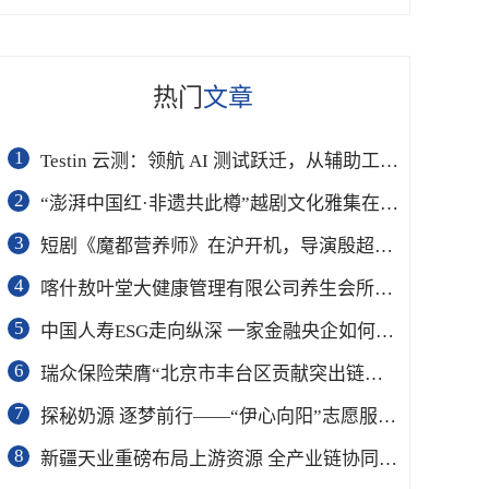
热门
文章
1
Testin 云测：领航 AI 测试跃迁，从辅助工具到软件工程基础设施
2
“澎湃中国红·非遗共此樽”越剧文化雅集在杭举行
3
短剧《魔都营养师》在沪开机，导演殷超携手礼仪专家周思敏聚焦国民健康
4
喀什敖叶堂大健康管理有限公司养生会所盛大开业
5
中国人寿ESG走向纵深 一家金融央企如何连接国家战略与民生需求
6
瑞众保险荣膺“北京市丰台区贡献突出链长单位”奖项
7
​探秘奶源 逐梦前行——“伊心向阳”志愿服务队开展幼儿园科普公益志愿活动
8
新疆天业重磅布局上游资源 全产业链协同再塑成长新动能