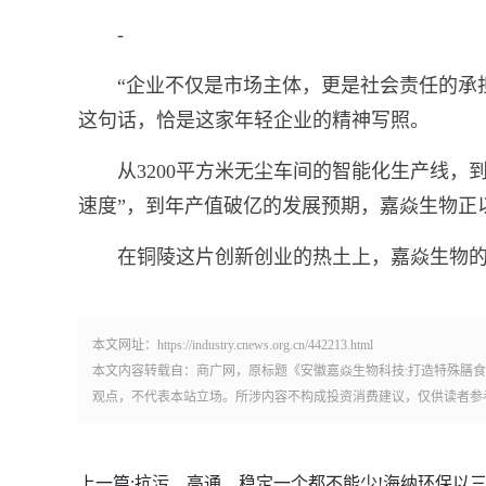
-
“企业不仅是市场主体，更是社会责任的承
这句话，恰是这家年轻企业的精神写照。
从3200平方米无尘车间的智能化生产线，
速度”，到年产值破亿的发展预期，嘉焱生物正
在铜陵这片创新创业的热土上，嘉焱生物
本文网址：https://industry.cnews.org.cn/442213.html
本文内容转载自：商广网，原标题《安徽嘉焱生物科技:打造特殊膳
观点，不代表本站立场。所涉内容不构成投资消费建议，仅供读者参
上一篇:
抗污、高通、稳定一个都不能少!海纳环保以三