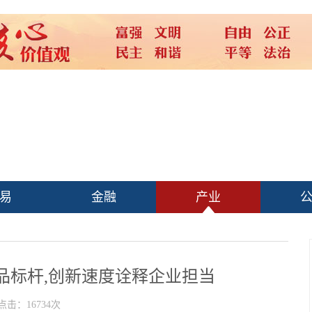
易
金融
产业
品标杆,创新速度诠释企业担当
点击：16734次