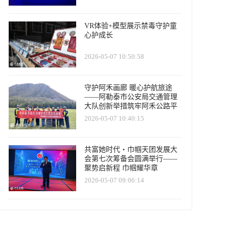
VR体验+模型展示禁毒守护童
心护成长
2026-05-07 10:50:58
守护阿禾画廊 暖心护航旅途
——阿勒泰市公安局交通管理
大队创新举措筑牢阿禾公路平
安防线
2026-05-07 10:40:15
共富她时代・巾帼天团发展大
会第七次筹备会圆满举行——
聚势启新程 巾帼耀华章
2026-05-07 09:06:14