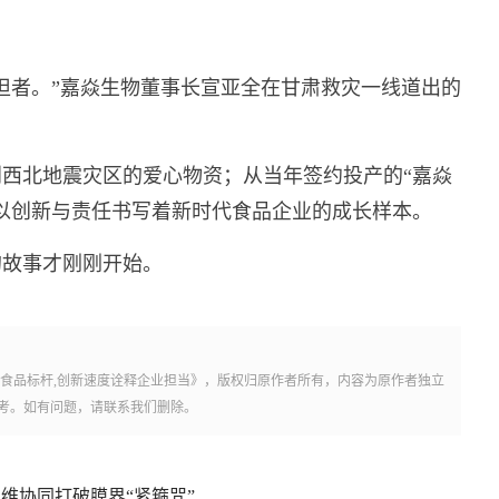
担者。”嘉焱生物董事长宣亚全在甘肃救灾一线道出的
到西北地震灾区的爱心物资；从当年签约投产的“嘉焱
以创新与责任书写着新时代食品企业的成长样本。
的故事才刚刚开始。
食食品标杆,创新速度诠释企业担当》，版权归原作者所有，内容为原作者独立
考。如有问题，请联系我们删除。
维协同打破膜界“紧箍咒”