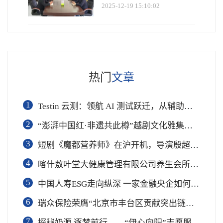
2025-12-19 15:10:02
热门
文章
1
Testin 云测：领航 AI 测试跃迁，从辅助工具到软件工程基础设施
2
“澎湃中国红·非遗共此樽”越剧文化雅集在杭举行
3
短剧《魔都营养师》在沪开机，导演殷超携手礼仪专家周思敏聚焦国民健康
4
喀什敖叶堂大健康管理有限公司养生会所盛大开业
5
中国人寿ESG走向纵深 一家金融央企如何连接国家战略与民生需求
6
瑞众保险荣膺“北京市丰台区贡献突出链长单位”奖项
7
​探秘奶源 逐梦前行——“伊心向阳”志愿服务队开展幼儿园科普公益志愿活动