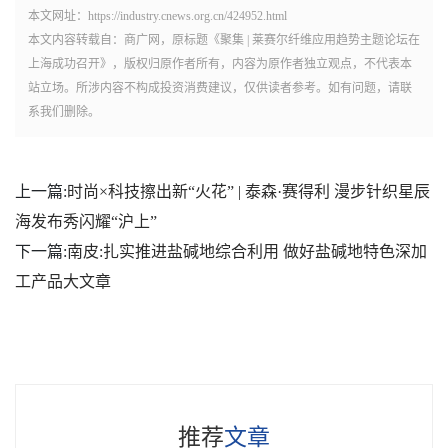
本文网址：https://industry.cnews.org.cn/424952.html
本文内容转载自：商广网，原标题《聚集 | 莱赛尔纤维应用趋势主题论坛在
上海成功召开》，版权归原作者所有，内容为原作者独立观点，不代表本
站立场。所涉内容不构成投资消费建议，仅供读者参考。如有问题，请联
系我们删除。
上一篇:
时尚×科技擦出新“火花” | 泰森·赛得利 漫步针织星辰
海发布秀闪耀“沪上”
下一篇:
南皮:扎实推进盐碱地综合利用 做好盐碱地特色深加
工产品大文章
推荐
文章