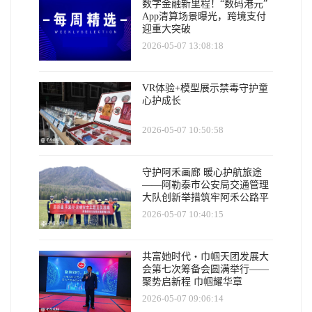
数字金融新里程！“数码港元”
App清算场景曝光，跨境支付
迎重大突破
2026-05-07 13:08:18
VR体验+模型展示禁毒守护童
心护成长
2026-05-07 10:50:58
守护阿禾画廊 暖心护航旅途
——阿勒泰市公安局交通管理
大队创新举措筑牢阿禾公路平
安防线
2026-05-07 10:40:15
共富她时代・巾帼天团发展大
会第七次筹备会圆满举行——
聚势启新程 巾帼耀华章
2026-05-07 09:06:14