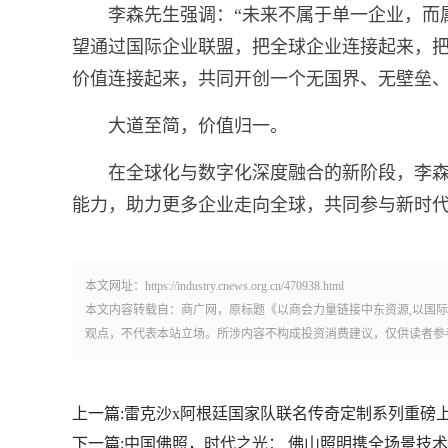
李森先生强调：“未来不属于单一企业，而
望通过国际企业联盟，把全球企业连接起来，
价值连接起来，共同开创一个无国界、无壁垒、
大道至简，价值归一。
在全球化与数字化深度融合的新阶段，李
能力，助力更多企业走向全球，共同参与新时
本文网址：https://industry.cnews.org.cn/470938.html
本文内容转载自：商广网，原标题《以商会力量链接中东资源,以国
观点，不代表本站立场。所涉内容不构成投资消费建议，仅供读者参
上一篇:
雷克沙x阿根廷国家队联名传奇定制系列重磅
下一篇:
中国佛照，时代之光： 佛山照明携全场景技术新