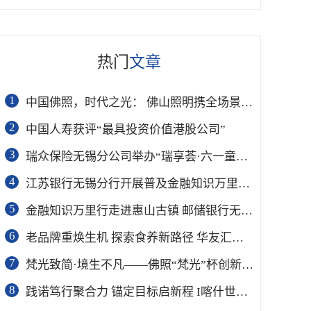
热门
文章
1
中国佛照，时代之光： 佛山照明携全场景技术新品亮相2026光亚展
2
中国人寿获评“最具投资价值港股公司”
3
瑞众保险无锡分公司举办“瑞享荟·六一童趣荟”非遗文化主题亲子活动
4
江苏银行无锡分行开展普及金融知识万里行宣传活动
5
金融知识万里行走进惠山古镇 邮储银行无锡分行深耕反诈宣传
6
老品牌重焕生机 探索食养新路径 华友汇走访存德春共话产业高质量发展
7
梵光致简·境生不凡——佛照“梵光”杯创新创意设计大赛在光亚展正式启动
8
践诺笃行聚合力 锚定目标启新程 I喀什世平农业集团六月目标启动会落幕