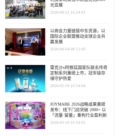
光亚展
2026-06-12 16:24:01
以商会力量链接中东资源，以
国际企业联盟推动全球企业共
赢发展
2026-06-04 08:12:05
雷克沙x阿根廷国家队联名传奇
定制系列重磅上市，冠军级存
储守护热爱
2026-05-19 10:54:04
JOYMARK 2026战略成果重磅
发布：线下门店突破 2000+ 以
「流量·留量」重构行业盈利新
范
2026-05-19 10:54:01