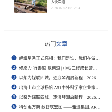
入快车道
2026-07-02 10:12:04
热门
文章
1
超维星秀正式亮相：我们是谁，我们在做什么
2
修愿力·行善道·赢商道 | 巾帼三修成长营第三期「共赢商道」专场圆满收官
3
以桨为媒联四城，逐浪琴湖启新程｜2026全国桨板U系列赛暨长三角城市联赛桨板公开赛（常熟站）即将开赛
4
出海上市全球扬帆 A51中外科学家企业家投资家联谊会专场在黄浦成功举办 搭建企业境外上市多元服务
5
以桨为媒联四城，逐浪琴湖启新程｜2026全国桨板U系列赛暨长三角城市联赛桨板公开赛（常熟站）即将热力
6
科创惠万商 数智筑宏图 ——雅逊集团JARVIS OPC全球新闻发布会在长沙举行