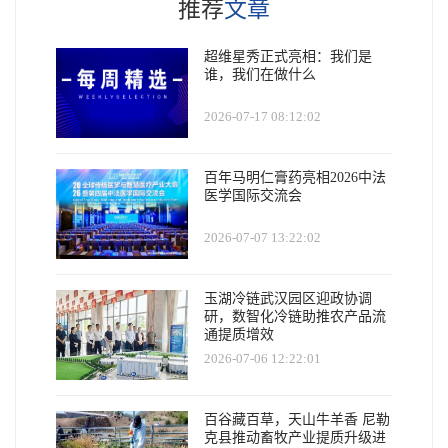
推荐
文章
超维星秀正式亮相：我们是
谁，我们在做什么
2026-07-17 08:12:02
百年马明仁膏药亮相2026中法
医学国际交流会
2026-07-07 13:22:02
玉湖冷链武汉园区迎政协调
研，数智化冷链助推农产品流
通提质增效
2026-07-06 12:22:01
百谷藏百草，天山牛羊香 尼勒
克县推动畜牧产业提质升级进