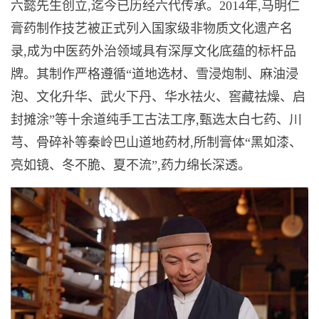
六懿先生创立,迄今已历经六代传承。2014年,马明仁
膏药制作技艺被正式列入国家级非物质文化遗产名
录,成为中医药外治领域具有深厚文化底蕴的标杆品
牌。其制作严格遵循“道地选材、雪浸炮制、麻油浸
泡、文化升华、武火下丹、华水祛火、窖藏祛燥、启
封摊涂”等十余道纯手工古法工序,甄选太白七药、川
芎、骨碎补等秦岭巴山道地药材,所制膏体“黑如漆、
亮如镜、冬不脆、夏不流”,药力绵长深透。