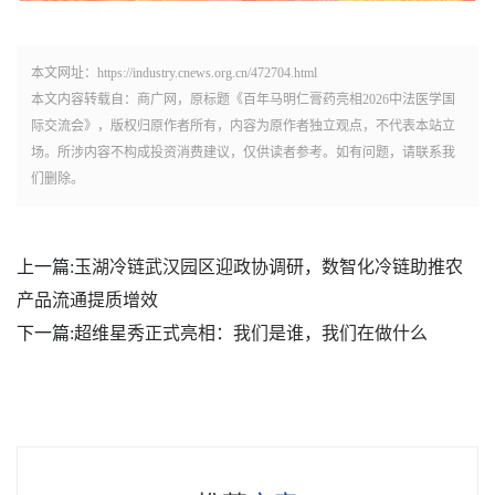
本文网址：https://industry.cnews.org.cn/472704.html
本文内容转载自：商广网，原标题《百年马明仁膏药亮相2026中法医学国
际交流会》，版权归原作者所有，内容为原作者独立观点，不代表本站立
场。所涉内容不构成投资消费建议，仅供读者参考。如有问题，请联系我
们删除。
上一篇:
玉湖冷链武汉园区迎政协调研，数智化冷链助推农
产品流通提质增效
下一篇:
超维星秀正式亮相：我们是谁，我们在做什么