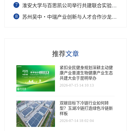
7
淮安大学与百思凯公司举行共建联合实验室对接交流会
8
苏州吴中・中瑞产业创新与人才合作沙龙圆满举办
推荐
文章
​紧扣全民健身规划深耕主动健
康产业普渡生物健康产业生态
共建大会于昆明举办
2026-07-15 14:10:13
双碳目标下冷链行业如何转
型？玉湖冷链打造绿色冷链新
样板
2026-07-14 18:02:04