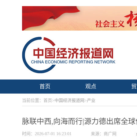
首页
观点
贸
当前位置：首页>
中国经济报道网
>
产业
脉联中西,向海而行|源力德出席全
时间：2026-07-01 16:23:01
来源：商广网