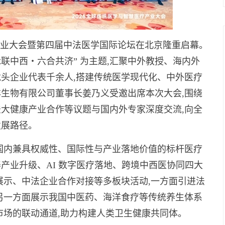
慧医疗产业大会暨第四届中法医学国际论坛在北京隆重启幕。
脉联中西・六合共济” 为主题,汇聚中外教授、海内外
头企业代表千余人,搭建传统医学现代化、中外医疗
生物有限公司董事长姜乃义受邀出席本次大会,围绕
大健康产业合作等议题与国内外专家深度交流,向全
发展路径。
国内兼具权威性、国际性与产业落地价值的标杆医疗
产业升级、AI 数字医疗落地、跨境中西医协同四大
展示、中法企业合作对接等多板块活动,一方面引进法
另一方面展示我国中医药、海洋食疗等传统养生体系
市场的联动通道,助力构建人类卫生健康共同体。