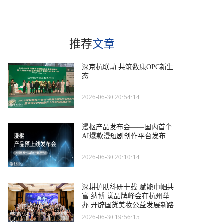
推荐
文章
深京杭联动 共筑数康OPC新生
态
2026-06-30 20:54:14
漫枢产品发布会——国内首个
AI爆款漫短剧创作平台发布
2026-06-30 20:10:14
深耕护肤科研十载 赋能巾帼共
富 纳博·漾品牌峰会在杭州举
办 开辟国货美妆公益发展新路
径
2026-06-30 19:56:15