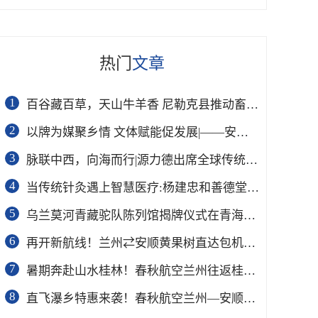
热门
文章
1
百谷藏百草，天山牛羊香 尼勒克县推动畜牧产业提质升级进入快车道
2
以牌为媒聚乡情 文体赋能促发展|——安行兔文旅承办“德沃克杯”万商掼通掼牌联谊赛圆满成功
3
脉联中西，向海而行|源力德出席全球传统医学与智慧医疗产业大会
4
当传统针灸遇上智慧医疗:杨建忠和善德堂的2026新答卷
5
乌兰莫河青藏驼队陈列馆揭牌仪式在青海省乌兰县举行
6
再开新航线！兰州⇄安顺黄果树直达包机航线
7
暑期奔赴山水桂林！春秋航空兰州往返桂林航线上线，早预订早享超值优惠
8
直飞瀑乡特惠来袭！春秋航空兰州—安顺包机启航，单程200元起