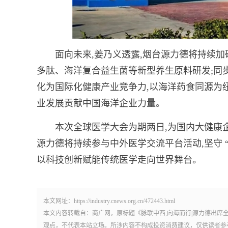
面向未来,姜乃义透露,烟台源力德将持续加
多肽、海洋复合益生菌等新型养生原料研发;同
化为国际化健康产业竞争力,以海洋药食同源为
业发展贡献中国海洋企业力量。
本次全球医学大会为期两日,为国内大健康
源力德将持续参与中外医学交流平台活动,坚守 “
以科技创新赋能传统医学走向世界舞台。
本文网址：https://industry.cnews.org.cn/472443.html
本文内容转载自：商广网，原标题《脉联中西,向海而行|源力德出席
观点，不代表本站立场。所涉内容不构成投资消费建议，仅供读者参